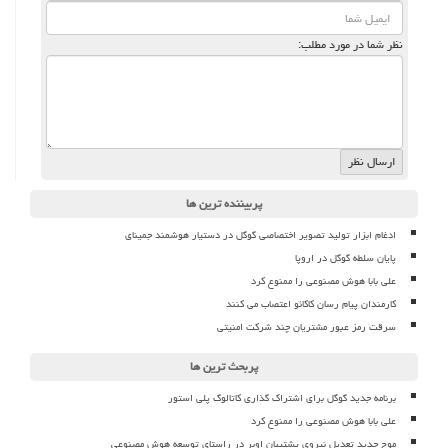
نظر شما در مورد مطلب:
پربیننده ترین ها
ادغام ابزار تولید تصویر اختصاصی گوگل در دستیار هوشمند جمینای
پایان سلطه گوگل در اروپا
علی بابا هوش مصنوعی را ممنوع کرد
کارمندان پیام رسان کاکائو اعتصاب می کنند
سرقت رمز عبور مشتریان چند شرکت امنیتی
پربحث ترین ها
برنامه جدید گوگل برای اشتراک گذاری کاتالوگ پلی استور
علی بابا هوش مصنوعی را ممنوع کرد
موج جدید تعدیل نیروی پشتیبان اوبر در راستای توسعه هوش مصنوعی