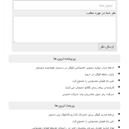
نظر شما در مورد مطلب:
پربیننده ترین ها
ادغام ابزار تولید تصویر اختصاصی گوگل در دستیار هوشمند جمینای
پایان سلطه گوگل در اروپا
علی بابا هوش مصنوعی را ممنوع کرد
کارمندان پیام رسان کاکائو اعتصاب می کنند
سرقت رمز عبور مشتریان چند شرکت امنیتی
پربحث ترین ها
برنامه جدید گوگل برای اشتراک گذاری کاتالوگ پلی استور
علی بابا هوش مصنوعی را ممنوع کرد
موج جدید تعدیل نیروی پشتیبان اوبر در راستای توسعه هوش مصنوعی