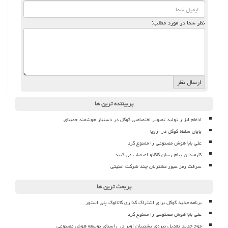
نظر شما در مورد مطلب:
پربیننده ترین ها
ادغام ابزار تولید تصویر اختصاصی گوگل در دستیار هوشمند جمینای
پایان سلطه گوگل در اروپا
علی بابا هوش مصنوعی را ممنوع کرد
کارمندان پیام رسان کاکائو اعتصاب می کنند
سرقت رمز عبور مشتریان چند شرکت امنیتی
پربحث ترین ها
برنامه جدید گوگل برای اشتراک گذاری کاتالوگ پلی استور
علی بابا هوش مصنوعی را ممنوع کرد
موج جدید تعدیل نیروی پشتیبان اوبر در راستای توسعه هوش مصنوعی