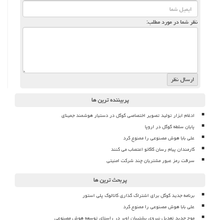
نظر شما در مورد مطلب:
پربیننده ترین ها
ادغام ابزار تولید تصویر اختصاصی گوگل در دستیار هوشمند جمینای
پایان سلطه گوگل در اروپا
علی بابا هوش مصنوعی را ممنوع کرد
کارمندان پیام رسان کاکائو اعتصاب می کنند
سرقت رمز عبور مشتریان چند شرکت امنیتی
پربحث ترین ها
برنامه جدید گوگل برای اشتراک گذاری کاتالوگ پلی استور
علی بابا هوش مصنوعی را ممنوع کرد
موج جدید تعدیل نیروی پشتیبان اوبر در راستای توسعه هوش مصنوعی