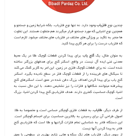
چندین نوع
فلزیاب
وجود دارد. نه تنها نوع فلزیاب، بلکه شرایط زمین و جستجو و
همچنین نوع اشیایی که مورد جستجو قرار میگیرند هم متفاوت هستند. این تفاوت
ها منجر به تاکید بر ویژگی های مختلف در فلزیاب های مختلف میشود. لازم است
که فلزیاب‌ درست را برای هر کاری پیدا کنید.
به عنوان مثال، یک
گنج یاب
برای پیدا کردن قطعات کوچک طلا در یک محیط
معدنی غنی ایده آل نیست. در واقع، اسکنر گنج برای هدفهای بزرگتر ساخته
شده است، نه برای قطعات کوچک فلزی در زمین. این امر به کاربر کمک می کند
تا سیگنال های فریبنده را از قطعات کوچک فلز در سطح نادیده بگیرد. اسکنر
گنج یاب برای پیدا کردن اهداف بزرگ دفن شده در عمق است. اسکنرهای گنج
پیشرفته میتوانند شکافها و فلزات را نیز تشخیص دهند. با این حال نسبت به
اشیاء کوچک حساسیت کمتری دارند. هدف فلزیاب‌ی گنج پیدا کردن اشیاء بزرگ
است.
از طرف دیگر،
طلایاب
، به قطعات فلزی کوچکتر حساس است، و مخصوصا به طلا.
اصول طراحی آن برای رسیدن به بالاترین حساسیت برای اجسام کوچکتر است.
این دستگاه قادر به شناسایی تمام فلزات گرانبها و طلا است که فلزیاب‌ی گنج
قادر به پیدا کردن آنها نیست.
از سوی دیگر، فلزیاب های تک سکه و هابی نتایج بهتری در سطوحی با عمق