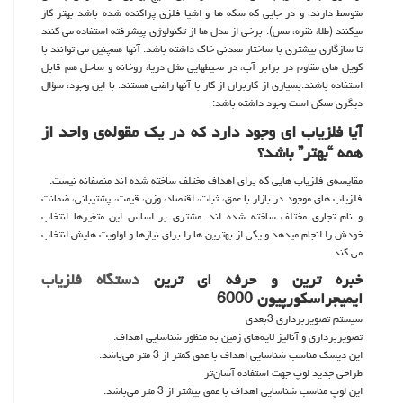
متوسط دارند، و در جایی که سکه ها و اشیا فلزی پراکنده شده باشد بهتر کار
میکنند (طلا، نقره، مس). برخی از مدل ها از تکنولوژی پیشرفته استفاده می کنند
تا سازگاری بیشتری با ساختار معدنی خاک داشته باشد. آنها همچنین می توانند با
کویل های مقاوم در برابر آب، در محیطهایی مثل دریا، روخانه و ساحل هم قابل
استفاده باشند.بسیاری از کاربران از کار با آنها راضی هستند. با این وجود، سؤال
دیگری ممکن است وجود داشته باشد:
آیا فلزیاب ای وجود دارد که در یک مقوله‌ی واحد از
همه “بهتر” باشد؟
مقایسه‌ی فلزیاب هایی که برای اهداف مختلف ساخته شده اند منصفانه نیست.
فلزیاب های موجود در بازار با عمق، ثبات، اقتصاد، وزن، قیمت، پشتیبانی، ضمانت
و نام تجاری مختلف ساخته شده اند. مشتری بر اساس این متغیرها انتخاب
خودش را انجام میدهد و یکی از بهترین ها را برای نیازها و اولویت هایش انتخاب
می کند.
خبره ترین و حرفه ای ترین
دستگاه فلزیاب
ایمیجراسکورپیون 6000
سیستم تصویربرداری 3بعدی
تصویربرداری و آنالیز لایه‌های زمین به منظور شناسایی اهداف.
این دیسک مناسب شناسایی اهداف با عمق کمتر از 3 متر می‌باشد.
طراحی جدید لوپ جهت استفاده آسان‌تر
این لوپ مناسب شناسایی اهداف با عمق بیشتر از 3 متر می‌باشد.