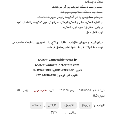
عملکرد چندگانه
سمت راست دستگاه فلزیاب پی آی می‌باشد.
سمت چپ دستگاه مغناطیسی می‌باشد.
سیستم مغناطیسی به هر 2 گزینه ردیابی مجهز شده است.
با تنطیم اسکن دستی و اسکن اتوماتیک می‌توانید بین 2 گزینه را انتخاب کنید.
ردیابی اسکن زنده و دخیره اسکن‌ها
لوپ قابل حمل
برای خرید و
فروش فلزیاب
، طلایاب و گنج یاب تصویری با قیمت مناسب می
توانید با شرکت فلزیاب تیوا تماس حاصل فرمایید.
www.tivametaldetector.ir
www.tiwametaldetectors.com
تلفن: 09123930991 و 09126931900
تلفن دفتر فروش: 02144064476
تاریخ انتشار: 1397/05/31
گروه:
مطالب عمومی
بازدید:
87
زمان: 17:18:56
امتیاز:
5.0
تگهای خبر:
رپورتاژ
,
تكنولوژی
,
گارانتی
,
دستگاه