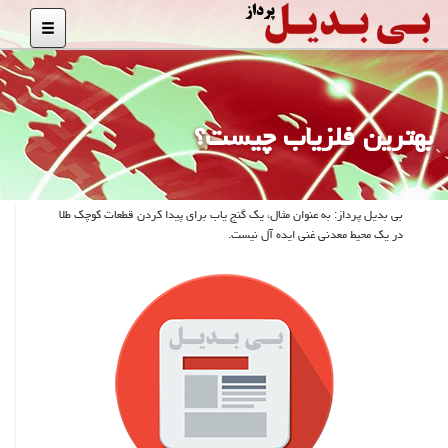
بهترین فلزیاب چیست؟
بی بدیل پرداز: به عنوان مثال، یك گنج یاب برای پیدا كردن قطعات كوچك طلا
در یك محیط معدنی غنی ایده آل نیست.