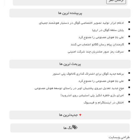
پربیننده ترین ها
ادغام ابزار تولید تصویر اختصاصی گوگل در دستیار هوشمند جمینای
پایان سلطه گوگل در اروپا
علی بابا هوش مصنوعی را ممنوع کرد
کارمندان پیام رسان کاکائو اعتصاب می کنند
سرقت رمز عبور مشتریان چند شرکت امنیتی
پربحث ترین ها
برنامه جدید گوگل برای اشتراک گذاری کاتالوگ پلی استور
علی بابا هوش مصنوعی را ممنوع کرد
موج جدید تعدیل نیروی پشتیبان اوبر در راستای توسعه هوش مصنوعی
اجرای بازی خاطره انگیز پلی استیشن روی اندروید!
اختلال در اینستاگرام و فیسبوک
+
جدیدترین ها
تگ ها
طراحی وبسایت