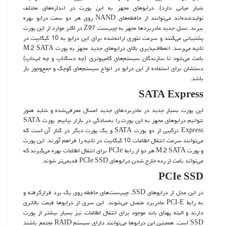
شیار میانی دارد). درایوهای مجهز به این پورت در اندازه‌های مختلف
تولیدشده‌اند می‌توانند از حافظه‌های NAND روی هر دو سمت درایو بهره
ببرند. نسل جدید مادربردها مجهز به چیپ‌ست Z97 در اکثر موارد از این پورت
پشتیبانی می‌کنند و سرعت تئوری ارائه‌شده برای این درایو به 10 گیگابیت در
ثانیه می‌رسد. انعطاف‌پذیری بالای درایوهای جدید مجهز به پورت M.2 SATA
باعث می‌شود تا سازندگان سیستم‌های کامپیوتری (چه دسکتاپ و چه لپ‌تاپ)
دستشان برای استفاده از این درایو در انواع سیستم‌های کوچک و جمع‌و‌جور باز
باشد.
SATA Express
این پورت بسیار جدید در مادربردهای جدید امسال معرفی‌شده و شاید هنوز
نتوانیم درایوهای مجهز به این پورت را به‌سادگی در بازار بیابیم. پورت SATA
Express ترکیبی از دو پورت SATA و یک پورت دیگر در کنار آن است که
می‌توانند سرعت انتقال اطلاعات 10 گیگابیت در ثانیه را فراهم آورند. این پورت
و پورت M.2 SATA هر دو از رابط PCIe برای انتقال اطلاعات بهره می‌گیرند که
می‌تواند باعث از رده خارج شدن درایوهای PCIe SSD قدیمی‌تر شوند.
PCIe SSD
در این مدل از درایوهای SSD، چیپ‌ست‌های حافظه روی یک برد قرارگرفته و
به رابط PCI-E مادربرد متصل می‌شوند. این سری از درایوها قیمت بالاتری
دارند و البته پهنای باند موجود برای انتقال اطلاعات نیز بسیار بیشتر از پورت
SSD است. همچنین این درایوها می‌توانند دارای سیستم RAID مجتمع باشند