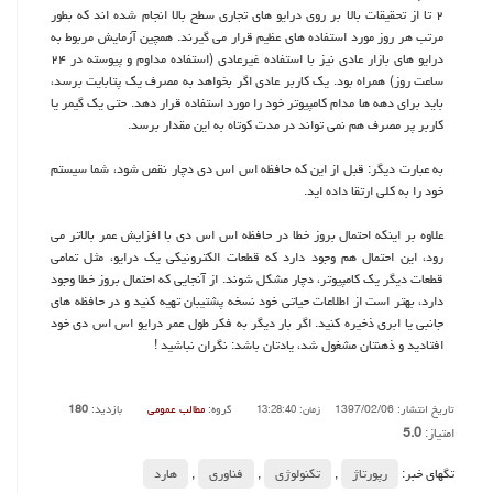
۲ تا از تحقیقات بالا بر روی درایو های تجاری سطح بالا انجام شده اند که بطور
مرتب هر روز مورد استفاده های عظیم قرار می گیرند. همچین آزمایش مربوط به
درایو های بازار عادی نیز با استفاده غیرعادی (استفاده مداوم و پیوسته در ۲۴
ساعت روز) همراه بود. یک کاربر عادی اگر بخواهد به مصرف یک پتابایت برسد،
باید برای دهه ها مدام کامپیوتر خود را مورد استفاده قرار دهد. حتی یک گیمر یا
کاربر پر مصرف هم نمی تواند در مدت کوتاه به این مقدار برسد.
به عبارت دیگر: قبل از این که حافظه اس اس دی دچار نقص شود، شما سیستم
خود را به کلی ارتقا داده اید.
علاوه بر اینکه احتمال بروز خطا در حافظه اس اس دی با افزایش عمر بالاتر می
رود، این احتمال هم وجود دارد که قطعات الکترونیکی یک درایو، مثل تمامی
قطعات دیگر یک کامپیوتر، دچار مشکل شوند. از آنجایی که احتمال بروز خطا وجود
دارد، بهتر است از اطلاعات حیاتی خود نسخه پشتیبان تهیه کنید و در حافظه های
جانبی یا ابری ذخیره کنید. اگر بار دیگر به فکر طول عمر درایو اس اس دی خود
افتادید و ذهنتان مشغول شد، یادتان باشد: نگران نباشید !
تاریخ انتشار: 1397/02/06
گروه:
مطالب عمومی
بازدید:
180
زمان: 13:28:40
امتیاز:
5.0
تگهای خبر:
رپورتاژ
,
تكنولوژی
,
فناوری
,
هارد