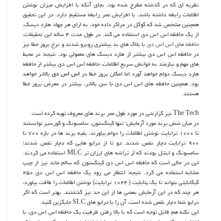
نظریه ای که در گذشته مطرح شده بود، بجای آنکه با افزایش میزان نوشتن
اطلاعات رابطه داشته باشد، با افزایش عمر رابطه مستقیم دارد. در این تحقیق
همچنین مشخص شد که گوگل در مراکز داده خود، به ازای هر چهاد هارد دیسک،
از یک حافظه اس اس دی استفاده می کند. در طول مدت ۴ ساله این تحقیقات،
حافظه های اس اس دی
با بلاک های بد بیشتری روبرو شدند و نرخ بروز خطا نیز
در حافظه اس اس دی بیشتر از هارد دیسک های معمولی بود. نتیجه: در محیط
های مهم و نیازمند به خوانش سریع اطلاعات، حافظه اس اس دی بیشتر از حافظه
هارد دیسک دوام خواهد آورد اما امکان بروز خطا در
اس اس دی
بالاتر خواهد
بود. همچنین حافظه های اس اس دی با سن بالاتر، بیشتر در معرض بروز خطا
هستند.
The Tech نیز گزارشی در مورد طول عمر برند های معروف تهیه کرده است.
در میان شش برند مورد آزمایش؛ تنها کینگستون، سامسونگ و کورسیر توانستند
تا ۱۰۰۰ ترابایت نوشتن اطلاعات را دوام بیاورند، بقیه برند ها در بازه ۷۰۰ تا
۹۰۰ ترابایت دچار نقص شدند. دو تا از درایو هایی که دچار نقص شدند؛
سامسونگ و اینتل بودند که از تراشه های ارزان تر MLC استفاده می کردند.
این در حالی است که حافظه اس اس دی کینگستون که سالم ماند نیز از چیپ
مشابه استفاده می کرد. نتیجه: انتظار می رود یک حافظه اس اس دی ۲۵۰
گیگابایتی بتواند تا یک پتابایت ( ۱۰۲۴ ترابایت) نوشتن اطلاعات را طاقت بیاورد،
هر چند که در این آزمایش بعضی ها از این حد نیز گذشتند. بهتر است که اگر
درایو شما دچار نقص شده است، آن را با درایو های SLC جایگزین کنید.
این نکته هم قابل توجه است که با بالا رفتن ظرفیت یک حافظه اس اس دی، با