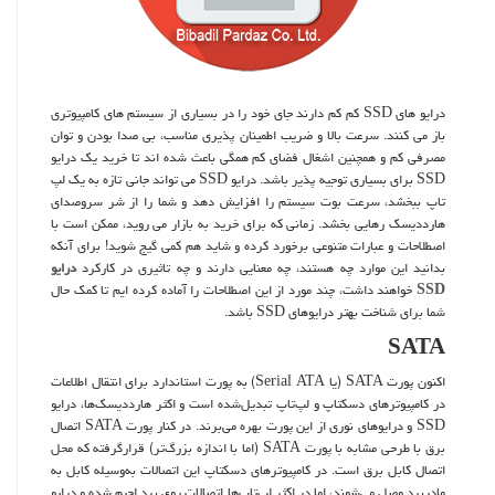
درایو های SSD کم کم دارند جای خود را در بسیاری از سیستم های کامپیوتری
باز می کنند. سرعت بالا و ضریب اطمینان پذیری مناسب، بی صدا بودن و توان
مصرفی کم و همچنین اشغال فضای کم همگی باعث شده اند تا خرید یک درایو
SSD برای بسیاری توجیه پذیر باشد. درایو SSD می تواند جانی تازه به یک لپ
تاپ ببخشد، سرعت بوت سیستم را افزایش دهد و شما را از شر سروصدای
هارددیسک رهایی بخشد. زمانی که برای خرید به بازار می روید، ممکن است با
اصطلاحات و عبارات متنوعی برخورد کرده و شاید هم کمی گیج شوید! برای آنکه
بدانید این موارد چه هستند، چه معنایی دارند و چه تاثیری در کارکرد
درایو
SSD
خواهند داشت، چند مورد از این اصطلاحات را آماده کرده ایم تا کمک حال
شما برای شناخت بهتر درایوهای SSD باشد.
SATA
اکنون پورت SATA (یا Serial ATA) به پورت استاندارد برای انتقال اطلاعات
در کامپیوترهای دسکتاپ و لپ‌تاپ تبدیل‌شده است و اکثر هارددیسک‌ها، درایو
SSD و درایوهای نوری از این پورت بهره می‌برند. در کنار پورت SATA اتصال
برق با طرحی مشابه با پورت SATA (اما با اندازه بزرگ‌تر) قرارگرفته که محل
اتصال کابل برق است. در کامپیوترهای دسکتاپ این اتصالات به‌وسیله کابل به
مادربرد وصل می‌شوند، اما در اکثر لپ‌تاپ‌ها اتصالات روی برد لحیم شده و درایو