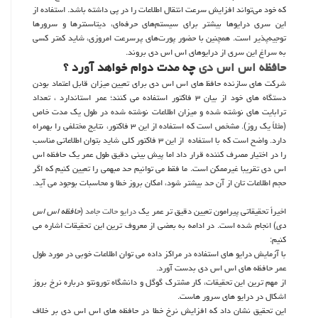
که خود می‌تواند افزایش سرعت انتقال اطلاعات را در پی داشته باشد. استفاده از
این سری درایوها بیشتر برای سیستم‌های حرفه‌ای، دیتاسنترها و سرورها
توجیه‌پذیر است. همچنین با حضور پورت‌های پرسرعت امروزی، شاید کمتر کسی
به سراغ این سری از درایوهای اس اس دی بروند.
حافظه اس اس دی
چه مدت دوام خواهد آورد ؟
شرکت های سازنده حافظ های اس اس دی برای تعیین میزان قابل اعتماد بودن
دستگاه های خود از بیان ۳ فاکتور استفاده می کنند؛ عمر استاندارد ، تعداد
ترابایت های نوشته شده و میزان اطلاعات نوشته شده در طول یک مدت خاص
(مثلاً یک روز). مشخص است که استفاده از این ۳ فاکتور، نتایج مختلفی را بهمراه
دارد. واضح است که با استفاده از این ۳ فاکتور کلی شاید بتوان اطلاعاتی مناسب
را در اختیار مصرف کننده قرار داد اما پیش بینی دقیق طول عمر یک حافظه اس
اس دی تقریبا غیرممکن است. ما فقط می توانیم حد مبهمی را تعیین کنیم که اگر
حجم اطلاعات تان از آن حد بیشتر شود، امکان بروز خطا و محاسبات بوجود می آید.
اخیراً تحقیقاتی پیرامون تعیین دقیق تر عمر یک
درایو حالت جامد
(
حافظه اس اس
دی
) انجام شده است. در ادامه به بعضی از معروف ترین این تحقیقات اشاره می
کنیم:
با آزمایش درایو های استفاده در مراکز داده می توان اطلاعات خوبی در مورد طول
عمر حافظه های اس اس دی بدست آورد.
از مهم ترین این تحقیقات، کار مشترک گوگل و دانشگاه تورونتو درباره نرخ بروز
اشکال در درایو های سرور هاست.
این تحقیق نشان داد که افزایش نرخ خطا در حافظه های اس اس دی بر خلاف