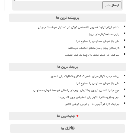
پربیننده ترین ها
ادغام ابزار تولید تصویر اختصاصی گوگل در دستیار هوشمند جمینای
پایان سلطه گوگل در اروپا
علی بابا هوش مصنوعی را ممنوع کرد
کارمندان پیام رسان کاکائو اعتصاب می کنند
سرقت رمز عبور مشتریان چند شرکت امنیتی
پربحث ترین ها
برنامه جدید گوگل برای اشتراک گذاری کاتالوگ پلی استور
علی بابا هوش مصنوعی را ممنوع کرد
موج جدید تعدیل نیروی پشتیبان اوبر در راستای توسعه هوش مصنوعی
اجرای بازی خاطره انگیز پلی استیشن روی اندروید!
جزئیات تازه از آیفون ۱۸ و اولین گوشی تاشو
+
جدیدترین ها
تگ ها