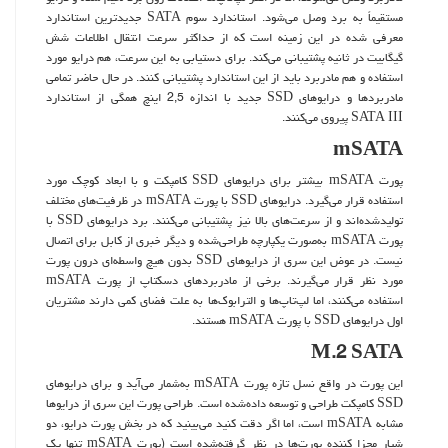
مستقیماً به برد وصل می‌شود. استاندارد سوم SATA جدیدترین استاندارد
معرفی شده در این زمینه است که از حداکثر سرعت انتقال اطلاعات شش
گیگابیت در ثانیه پشتیبانی می‌کند. برای دستیابی به این سرعت، هم درایو مورد
استفاده و هم مادربرد باید از این استاندارد پشتیبانی کنند. در حال حاضر تمامی
مادربردها و درایوهای SSD جدید با اندازه 2,5 اینچ همگی از استاندارد
SATA III پیروی می‌کنند.
mSATA
پورت mSATA بیشتر برای درایوهای SSD کامپکت و با ابعاد کوچک مورد
استفاده قرار می‌گیرد. درایوهای SSD با پورت mSATA در ظرفیت‌های مختلف
تولیدشده‌اند و از سرعت‌های بالا نیز پشتیبانی می‌کنند. برد درایوهای SSD با
پورت mSATA به‌صورت یکپارچه طراحی‌شده و دیگر خبری از کابل برای اتصال
نیست. در عوض این سری از درایوهای SSD بدون هیچ واسطه‌ای درون پورت
مورد نظر قرار می‌گیرند. برخی از مادربردهای دسکتاپ از پورت mSATA
استفاده می‌کنند، اما لپ‌تاپ‌ها و الترابوک‌ها به علت فضای کمی دارند مشتریان
اول درایوهای SSD با پورت mSATA هستند.
M.2 SATA
این پورت در واقع نسل تازه پورت mSATA به‌شمار می‌آید و برای درایوهای
SSD کامپکت طراحی و توسعه داده‌شده است. طراحی پورت این سری از درایوها
مشابه mSATA است، اما اگر دقت کنید می‌بینید که در بخش پورت درایو، دو
شیار مجزا کننده پورت‌ها در نظر گرفته‌شده است (پورت mSATA تنها یک