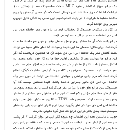
افزایش سکتور ها و فضا، عمر این درایو ها نیز افزایش پیدا می کند. برای مثال
یک درایو ۲۵۰ گیگابایتی ۸۴۰ MLC ساخت سامسونگ بعد از نوشتن ۹۰۰
ترابایت اطلاعات دچار خطا شد. این درحالی است که اگر همین آزمایش را روی
حافظه مشابه با ظرفیت ۱ ترابایت انجام دهیم، این نقص به شکل قابل توجهی
دیرتر بروز خواهد کرد.
در گزارش دیگری، فیسبوک از تحقیقات خود در باره طول عمر حافظه های اس
اس دی استفاده شده در مراکز داده خود می گوید.
در این تحقیقات، آن ها بیشتر روی عوامل محیطی مؤثر بر طول عمر حافظه ها بحث
کرده اند. برای مثال: محققان به این نتیجه رسیدند که دمای بالای محیط می تواند
باعث کاهش عمر یک حافظه اس اس دی شود. آن ها همچنین دریافتند که اگر
این درایو ها بتوانند بعد از تشخیص اولین خطا ها به کار خود ادامه دهند، به
احتمال بسیار زیاد بیشتر از مقدار پیش بینی شده توسط نرم افزار های عیب یابی
عمر خواهد کرد. فیسبوک همچنین در تناقض با گزارش مشترک گوگل، اعلام
کرده است که نرخ بالای نوشتن و خواندن اطلاعات می تواند در طول عمر یک
حافظه اس اس دی تأثیر بسزایی داشته باشد. البته مشخص نیست که آیا
فیسبوک، سن درایو های خود را نیز در نظر می گرفته است یا نه. نتیجه: بدون در
نظر گرفتن خطا های جزئی و کم اهمیت، این درایو ها طول عمر بیشتری از مقدار
پیش بینی شده دارند. همچنین باید TDW بیشتری به عنوان طول عمر برای
حافظه اس اس دی خود در نظر بگیرید؛ زیرا نرم افزار های عیب یابی به خاطر
سیستم طبقه بندی بافر در این درایو ها، عمل کرد دقیقی ندارند.
خوب، با دانستن همه این اطلاعات چه نتیجه کلی ایی می توان گرفت ؟ اگر پشت
سر هم این گزارش ها را بخوانید به این نتیجه می رسید که حافظه اس اس دی
شما پس از گذشت ۲ سال منفجر خواهد شد. این نکته را بخاطر داشته باشید که