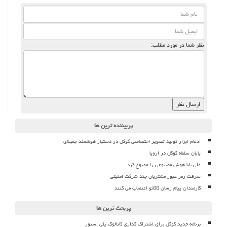
نظر شما در مورد مطلب:
پربیننده ترین ها
ادغام ابزار تولید تصویر اختصاصی گوگل در دستیار هوشمند جمینای
پایان سلطه گوگل در اروپا
علی بابا هوش مصنوعی را ممنوع کرد
سرقت رمز عبور مشتریان چند شرکت امنیتی
کارمندان پیام رسان کاکائو اعتصاب می کنند
پربحث ترین ها
برنامه جدید گوگل برای اشتراک گذاری کاتالوگ پلی استور