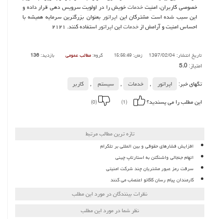
خصوصی كاربران، امنیت
خدمات
خویش را در اولویت سرویس دهی قرار داده و
این سبب شده است مشتركان این
اپراتور
بعنوان بزرگترین سرمایه همیشه با
احساس امنیت و آرامش از
خدمات
این
اپراتور
استفاده كنند. ۲۱۲۱
تاریخ انتشار: 1397/02/04
گروه:
مطالب عمومی
بازدید:
136
زمان: 15:56:49
امتیاز:
5.0
تگهای خبر:
اپراتور
,
خدمات
,
سیستم
,
كاربر
این مطلب را می پسندید؟
(0)
(1)
تازه ترین مطالب مرتبط
افزایش فشارهای حقوقی و بین المللی بر تلگرام
اتهام جنجالی واشنگتن به استارتاپ چینی
سرقت رمز عبور مشتریان چند شرکت امنیتی
کارمندان پیام رسان کاکائو اعتصاب می کنند
نظرات بینندگان در مورد این مطلب
نظر شما در مورد این مطلب