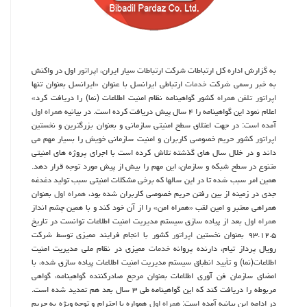
به گزارش اداره كل ارتباطات شركت ارتباطات سیار ایران،
اپراتور
اول در واكنش
به خبر رسمی شركت
خدمات
ارتباطی ایرانسل با عنوان «ایرانسل بعنوان تنها
اپراتور
تلفن همراه
كشور گواهینامه نظام امنیت اطلاعات (نما) را دریافت كرد»
اعلام نمود این گواهینامه را ۴ سال پیش دریافت كرده است. در بیانیه
همراه اول
آمده است: در جهت اعتلای سطح امنیتی سازمانی و بعنوان بزرگترین و نخستین
اپراتور
كشور حریم خصوصی كاربران و امنیت سازمانی خویش را بسیار مهم می
داند و در خلال سال های گذشته تلاش كرده است با اجرای پروژه های امنیتی
متنوع در سطح شبكه و سازمان، این مهم را بیش از پیش مورد توجه قرار دهد.
همین امر سبب شده تا در این سالها كه برخی مشكلات امنیتی سبب تولید دغدغه
جدی در زمینه از بین رفتن حریم خصوصی كاربران شده بود،
همراه اول
بعنوان
همراهی معتبر و امین لقب «همراه امن» را از آن خود كند و با همین چشم انداز
همراه اول
بعد از پیاده سازی سیستم مدیریت امنیت اطلاعات توانست در تاریخ
۹۳.۱۲.۵ بعنوان نخستین
اپراتور
كشور با انجام فرایند ممیزی توسط شركت
رویال پرداز تیام، دارنده پروانه
خدمات
ممیزی در نظام ملی مدیریت امنیت
اطلاعات(نما) و تأیید انطباق سیستم مدیریت امنیت اطلاعات پیاده سازی شده، با
امضای سازمان فن آوری اطلاعات بعنوان مرجع صادركننده گواهینامه، گواهی
مربوطه را دریافت كند كه این گواهینامه طی ۳ سال بعد هم تمدید شده است.
در ادامه این بیانیه آمده است:
همراه اول
همواره با احترام و توجه ویژه به حریم