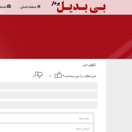
صفحه اصلی
خدما
تگهای خبر:
این مطلب را می پسندید؟
()
()