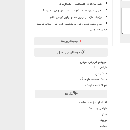
علی بابا هوش مصنوعی را ممنوع کرد
اجرای بازی خاطره انگیز پلی استیشن روی اندروید!
جزئیات تازه از آیفون ۱۸ و اولین گوشی تاشو
موج جدید تعدیل نیروی پشتیبان اوبر در راستای توسعه
هوش مصنوعی
+
جدیدترین ها
دوستان بی بدیل
خرید و فروش خودرو
طراحی سایت
فیش حج
قیمت بیسیم باوفنگ
کوتاه کننده لینک
تگ ها
افزایش بازدید سایت
طراحی وبسایت
سئو
تولید
رپورتاژ