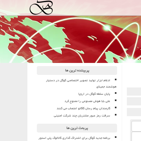
پربیننده ترین ها
ادغام ابزار تولید تصویر اختصاصی گوگل در دستیار
هوشمند جمینای
پایان سلطه گوگل در اروپا
علی بابا هوش مصنوعی را ممنوع کرد
کارمندان پیام رسان کاکائو اعتصاب می کنند
سرقت رمز عبور مشتریان چند شرکت امنیتی
پربحث ترین ها
برنامه جدید گوگل برای اشتراک گذاری کاتالوگ پلی استور